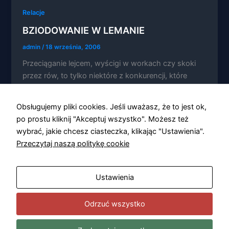
Relacje
BZIODOWANIE W LEMANIE
admin
/
18 września, 2006
Konieczne
Przeciąganie lejcem, wyścigi w workach czy skoki
Te pliki cookie
przez rów, to tylko niektóre z konkurencji, które
nie są
składały się na Festiwal Kurpiowskich […]
opcjonalne. Są
one potrzebne
Obsługujemy pliki cookies. Jeśli uważasz, że to jest ok,
do
funkcjonowania
po prostu kliknij "Akceptuj wszystko". Możesz też
strony
wybrać, jakie chcesz ciasteczka, klikając "Ustawienia".
internetowej.
Przeczytaj naszą politykę cookie
Statystyka
Ustawienia
Abyśmy mogli
poprawić
funkcjonalność
Odrzuć wszystko
i strukturę
strony
internetowej,