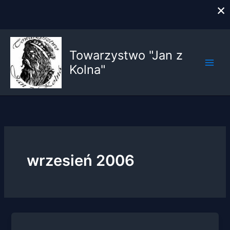
×
Przejdź
do
Towarzystwo "Jan z
treści
Kolna"
wrzesień 2006