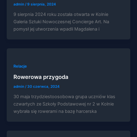
na podstawie
admin
/
9 sierpnia, 2024
tego, jak
strona jest
9 sierpnia 2024 roku została otwarta w Kolnie
używana.
Galeria Sztuki Nowoczesnej Concierge Art. Na
pomysł jej utworzenia wpadli Magdalena i
Doświadczenie
Aby nasza
strona
internetowa
działała jak
Relacje
najlepiej
podczas
Rowerowa przygoda
twojego
przejścia na nią.
admin
/
30 czerwca, 2024
Jeśli odrzucisz
te pliki cookie,
30 maja trzydziestoosobowa grupa uczniów klas
niektóre funkcje
czwartych ze Szkoły Podstawowej nr 2 w Kolnie
znikną ze strony
internetowej.
wybrała się rowerami na bazę harcerska
Marketing
Udostępniając