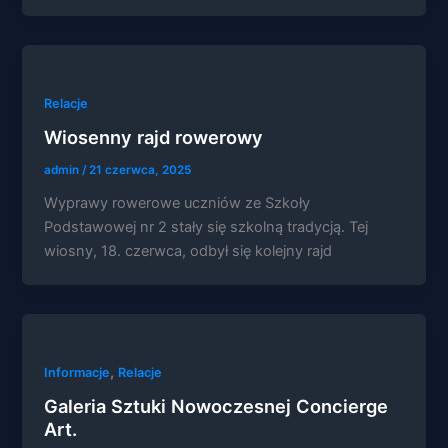
Relacje
Konieczne
Wiosenny rajd rowerowy
Te pliki cookie
nie są
admin
/
21 czerwca, 2025
opcjonalne. Są
one potrzebne
Wyprawy rowerowe uczniów ze Szkoły
do
Podstawowej nr 2 stały się szkolną tradycją. Tej
funkcjonowania
strony
wiosny, 18. czerwca, odbył się kolejny rajd
internetowej.
Statystyka
Abyśmy mogli
poprawić
,
Informacje
Relacje
funkcjonalność
i strukturę
Galeria Sztuki Nowoczesnej Concierge
strony
Art.
internetowej,