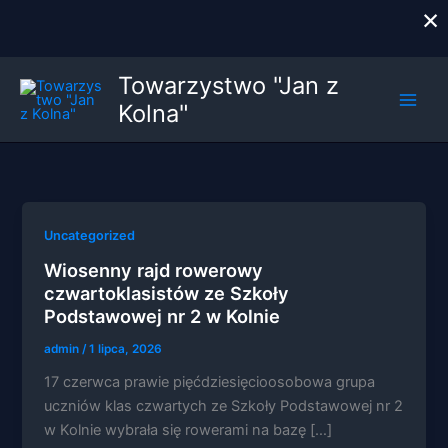
×
Przejdź
Towarzystwo "Jan z
do
Kolna"
treści
Uncategorized
Wiosenny rajd rowerowy
czwartoklasistów ze Szkoły
Podstawowej nr 2 w Kolnie
admin
/
1 lipca, 2026
17 czerwca prawie pięćdziesięcioosobowa grupa
uczniów klas czwartych ze Szkoły Podstawowej nr 2
w Kolnie wybrała się rowerami na bazę […]