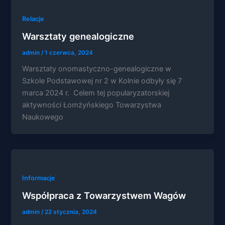
swoje
zainteresowania i
Relacje
zachowania
Warsztaty genealogiczne
podczas
odwiedzania naszej
admin
/
1 czerwca, 2024
strony, zwiększasz
szansę na
Warsztaty onomastyczno-genealogiczne w
zobaczenie
Szkole Podstawowej nr 2 w Kolnie odbyły się 7
spersonalizowanych
treści i ofert.
marca 2024 r. Celem tej popularyzatorskiej
aktywności Łomżyńskiego Towarzystwa
Naukowego
Informacje
Współpraca z Towarzystwem Wagów
admin
/
22 stycznia, 2024