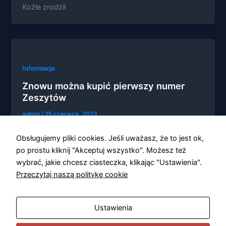
Koźle zrodził
Informacje
Znowu można kupić pierwszy numer
Zeszytów
admin
/
25 czerwca, 2023
Ukazało się wznowienie 1-go numeru Zeszytów
Obsługujemy pliki cookies. Jeśli uważasz, że to jest ok,
Kolneńskich.
po prostu kliknij "Akceptuj wszystko". Możesz też
wybrać, jakie chcesz ciasteczka, klikając "Ustawienia".
Przeczytaj naszą politykę cookie
1
2
…
11
Następny
→
Ustawienia