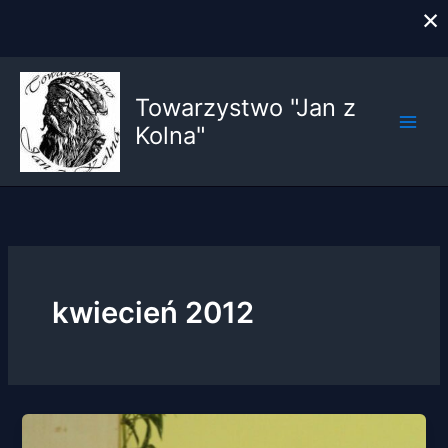
×
Przejdź
do
Towarzystwo "Jan z
treści
Kolna"
kwiecień 2012