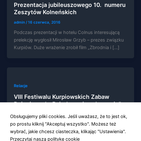
Prezentacja jubileuszowego 10. numeru
Zeszytów Kolneńskich
admin
/
16 czerwca, 2016
Podczas prezentacji w hotelu Colnus interesującą
Konieczne
prelekcję wygłosił Mirosław Grzyb – prezes związku
Te pliki cookie
Kurpiów. Duże wrażenie zrobił film „Zbrodnia i […]
nie są
opcjonalne. Są
one potrzebne
do
funkcjonowania
strony
internetowej.
Relacje
VIII Festiwalu Kurpiowskich Zabaw
Dziecięcych „Bziodowanie w Lemanie”
Statystyka
Abyśmy mogli
admin
/
12 czerwca, 2016
poprawić
Obsługujemy pliki cookies. Jeśli uważasz, że to jest ok,
funkcjonalność
po prostu kliknij "Akceptuj wszystko". Możesz też
Impreza odbyła się na boisku Szkoły Podstawowej w
i strukturę
wybrać, jakie chcesz ciasteczka, klikając "Ustawienia".
Lemanie, a uczestniczyło w niej 9 drużyn (po 10
strony
internetowej,
Przeczytaj naszą politykę cookie
zawodników) ze szkół podstawowych