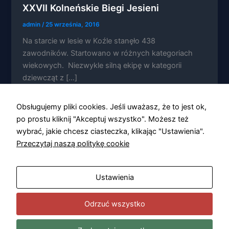
XXVII Kolneńskie Biegi Jesieni
admin
/
25 września, 2016
Na starcie w lesie w Koźle stanęło 438
zawodników. Startowano w różnych kategoriach
Konieczne
wiekowych. Niezwykle silną ekipę w kategorii
Te pliki cookie
dziewcząt z […]
nie są
opcjonalne. Są
one potrzebne
Obsługujemy pliki cookies. Jeśli uważasz, że to jest ok,
do
funkcjonowania
po prostu kliknij "Akceptuj wszystko". Możesz też
strony
wybrać, jakie chcesz ciasteczka, klikając "Ustawienia".
internetowej.
Przeczytaj naszą politykę cookie
Statystyka
Ustawienia
Abyśmy mogli
poprawić
funkcjonalność
Odrzuć wszystko
i strukturę
strony
internetowej,