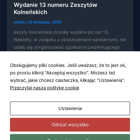
Wydanie 13 numeru Zeszytów
Kolneńskich
admin
/
22 listopada, 2020
eszyty Kolneńskie zostały wydane po raz 13.
Konieczne
Niestety, w związku z obostrzeniami sanitarnymi, nie
Te pliki cookie
udało się zorganizować spotkania prezentującego
nie są
opcjonalne. Są
numer.
one potrzebne
Obsługujemy pliki cookies. Jeśli uważasz, że to jest ok,
do
funkcjonowania
po prostu kliknij "Akceptuj wszystko". Możesz też
strony
wybrać, jakie chcesz ciasteczka, klikając "Ustawienia".
internetowej.
Przeczytaj naszą politykę cookie
Statystyka
Ustawienia
Abyśmy mogli
poprawić
funkcjonalność
Odrzuć wszystko
i strukturę
strony
internetowej,