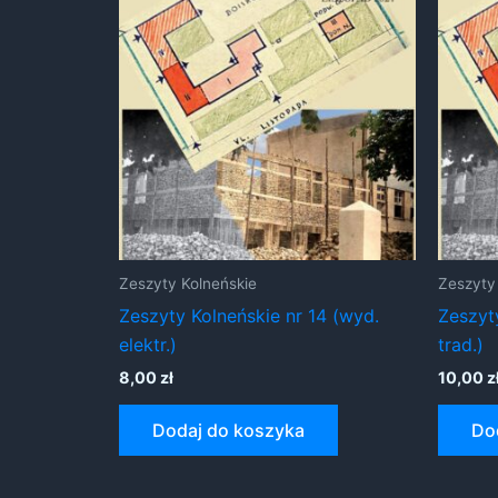
Zeszyty Kolneńskie
Zeszyty
Zeszyty Kolneńskie nr 14 (wyd.
Zeszyt
elektr.)
trad.)
8,00
zł
10,00
z
Dodaj do koszyka
Do