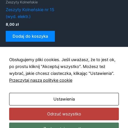
Zeszyty Kolneńskie
Zeszyty Kolneńskie nr 15
(wyd. elektr.)
8,00
zł
Konieczne
Dodaj do koszyka
Te pliki cookie
nie są
opcjonalne. Są
one potrzebne
Obsługujemy pliki cookies. Jeśli uważasz, że to jest ok,
do
funkcjonowania
po prostu kliknij "Akceptuj wszystko". Możesz też
strony
wybrać, jakie chcesz ciasteczka, klikając "Ustawienia".
internetowej.
Przeczytaj naszą politykę cookie
Statystyka
Ustawienia
Abyśmy mogli
poprawić
funkcjonalność
Odrzuć wszystko
i strukturę
strony
internetowej,