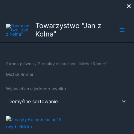
×
Przejdź
Towarzystwo "Jan z
do
Kolna"
treści
Strona główna
/ Produkty oznaczone “Michał Römer”
Michał Römer
Wyświetlanie jednego wyniku