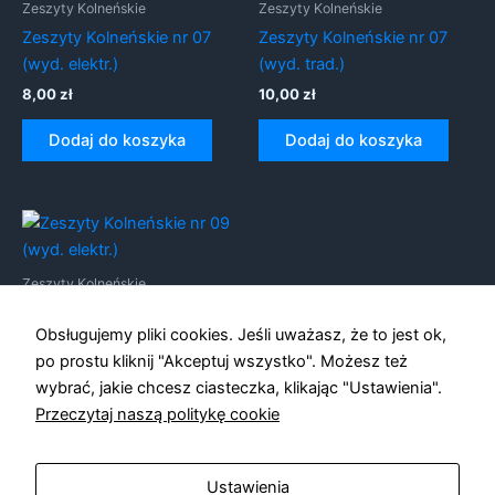
Zeszyty Kolneńskie
Zeszyty Kolneńskie
Zeszyty Kolneńskie nr 07
Zeszyty Kolneńskie nr 07
(wyd. elektr.)
(wyd. trad.)
8,00
zł
10,00
zł
Konieczne
Dodaj do koszyka
Dodaj do koszyka
Te pliki cookie
nie są
opcjonalne. Są
one potrzebne
do
funkcjonowania
strony
Zeszyty Kolneńskie
internetowej.
Zeszyty Kolneńskie nr 09
Obsługujemy pliki cookies. Jeśli uważasz, że to jest ok,
(wyd. elektr.)
po prostu kliknij "Akceptuj wszystko". Możesz też
Statystyka
8,00
zł
Abyśmy mogli
wybrać, jakie chcesz ciasteczka, klikając "Ustawienia".
poprawić
Przeczytaj naszą politykę cookie
Dodaj do koszyka
funkcjonalność
i strukturę
strony
internetowej,
Ustawienia