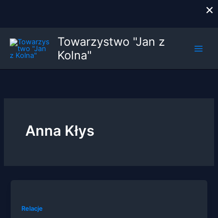
×
Przejdź
Towarzystwo "Jan z
do
Kolna"
treści
Anna Kłys
Relacje