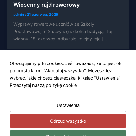
Wiosenny rajd rowerowy
admin
/
21 czerwca, 2025
Wyprawy rowerowe uczniów ze Szkoły
Podstawowej nr 2 stały się szkolną tradycją. Tej
Konieczne
wiosny, 18. czerwca, odbył się kolejny rajd […]
Te pliki cookie
nie są
opcjonalne. Są
one potrzebne
Obsługujemy pliki cookies. Jeśli uważasz, że to jest ok,
do
funkcjonowania
po prostu kliknij "Akceptuj wszystko". Możesz też
strony
wybrać, jakie chcesz ciasteczka, klikając "Ustawienia".
internetowej.
Przeczytaj naszą politykę cookie
Statystyka
Ustawienia
Abyśmy mogli
poprawić
funkcjonalność
Odrzuć wszystko
i strukturę
strony
internetowej,