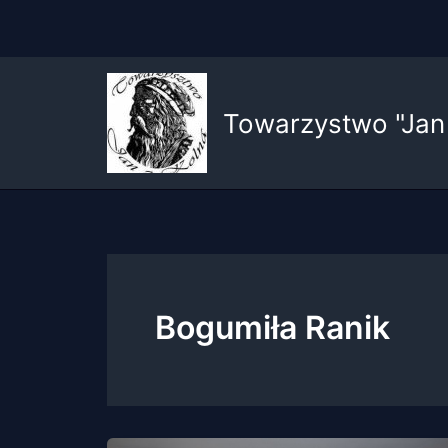
Przejdź
do
Towarzystwo "Jan 
treści
Bogumiła Ranik