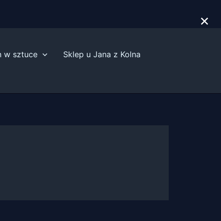
×
n w sztuce
Sklep u Jana z Kolna