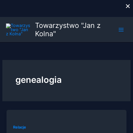
×
Przejdź
Towarzystwo "Jan z
do
Kolna"
treści
genealogia
Relacje