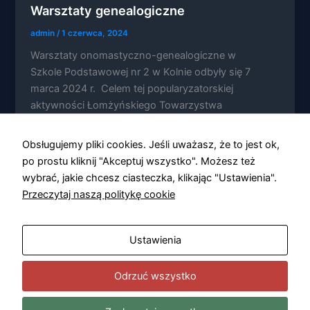
Warsztaty genealogiczne
admin
/
1 czerwca, 2024
Warsztaty onomastyczno-genealogiczne w
Szkole Podstawowej nr 2 w Kolnie odbyły się 7
Konieczne
marca 2024 r. Celem tej popularyzatorskiej
Te pliki cookie
aktywności Łomżyńskiego Towarzystwa
nie są
opcjonalne. Są
Naukowego […]
one potrzebne
Obsługujemy pliki cookies. Jeśli uważasz, że to jest ok,
do
funkcjonowania
po prostu kliknij "Akceptuj wszystko". Możesz też
strony
wybrać, jakie chcesz ciasteczka, klikając "Ustawienia".
internetowej.
Przeczytaj naszą politykę cookie
Statystyka
Ustawienia
Abyśmy mogli
poprawić
funkcjonalność
Odrzuć wszystko
i strukturę
strony
internetowej,