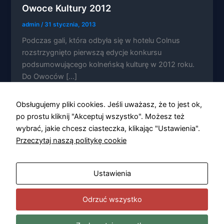
Owoce Kultury 2012
admin
/
31 stycznia, 2013
Podczas gali, która odbyła się w hotelu Colnus
rozstrzygnięto pierwszą edycje konkursu
Konieczne
podsumowującego kolneńską kulturę w 2012 roku.
Te pliki cookie
Do Owoców […]
nie są
opcjonalne. Są
one potrzebne
Obsługujemy pliki cookies. Jeśli uważasz, że to jest ok,
do
funkcjonowania
po prostu kliknij "Akceptuj wszystko". Możesz też
strony
wybrać, jakie chcesz ciasteczka, klikając "Ustawienia".
internetowej.
Przeczytaj naszą politykę cookie
Statystyka
Ustawienia
Abyśmy mogli
poprawić
funkcjonalność
Odrzuć wszystko
i strukturę
strony
internetowej,