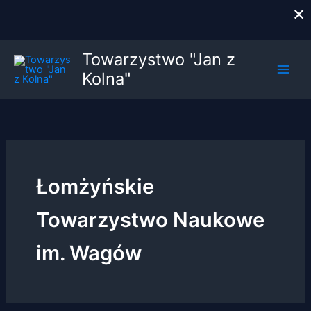
×
Przejdź
Towarzystwo "Jan z
do
Kolna"
treści
Łomżyńskie
Towarzystwo Naukowe
im. Wagów