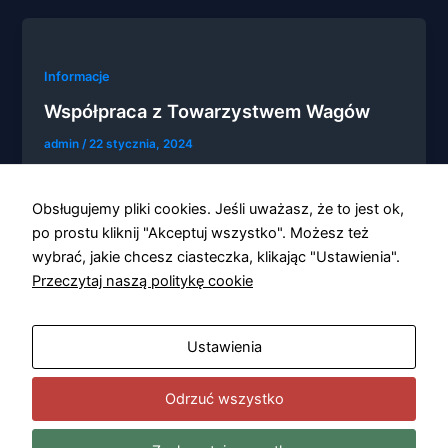
Informacje
Współpraca z Towarzystwem Wagów
Konieczne
Te pliki cookie
admin
/
22 stycznia, 2024
nie są
opcjonalne. Są
Towarzystwo „Jan z Kolna” i Łomżyńskie
one potrzebne
Towarzystwo Naukowe im. Wagów rozpoczęło
Obsługujemy pliki cookies. Jeśli uważasz, że to jest ok,
do
współdziałanie mające na celu popularyzowanie
funkcjonowania
po prostu kliknij "Akceptuj wszystko". Możesz też
strony
historii miasta Kolna. We […]
wybrać, jakie chcesz ciasteczka, klikając "Ustawienia".
internetowej.
Przeczytaj naszą politykę cookie
Statystyka
Ustawienia
Abyśmy mogli
poprawić
funkcjonalność
Odrzuć wszystko
i strukturę
strony
internetowej,