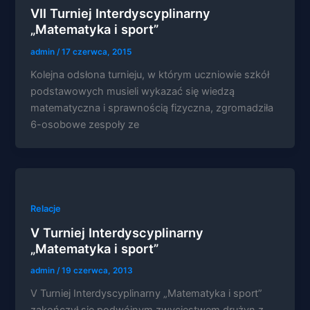
VII Turniej Interdyscyplinarny
swoje
zainteresowania i
„Matematyka i sport”
zachowania
podczas
admin
/
17 czerwca, 2015
odwiedzania naszej
Kolejna odsłona turnieju, w którym uczniowie szkół
strony, zwiększasz
szansę na
podstawowych musieli wykazać się wiedzą
zobaczenie
matematyczna i sprawnością fizyczna, zgromadziła
spersonalizowanych
6-osobowe zespoły ze
treści i ofert.
Relacje
V Turniej Interdyscyplinarny
„Matematyka i sport”
admin
/
19 czerwca, 2013
V Turniej Interdyscyplinarny „Matematyka i sport”