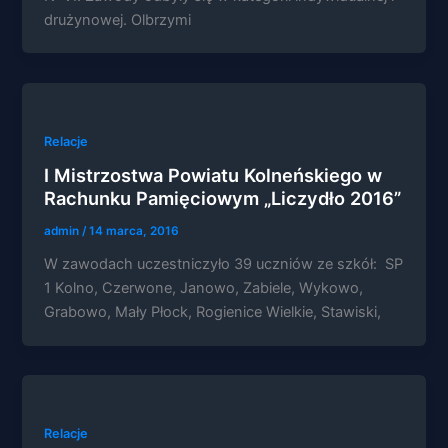
na podstawie
drużynowej. Olbrzymi
tego, jak
strona jest
używana.
Doświadczenie
Relacje
Aby nasza
strona
I Mistrzostwa Powiatu Kolneńskiego w
internetowa
Rachunku Pamięciowym „Liczydło 2016”
działała jak
najlepiej
admin
/
14 marca, 2016
podczas
twojego
W zawodach uczestniczyło 39 uczniów ze szkół: SP
przejścia na nią.
1 Kolno, Czerwone, Janowo, Zabiele, Wykowo,
Jeśli odrzucisz
te pliki cookie,
Grabowo, Mały Płock, Rogienice Wielkie, Stawiski,
niektóre funkcje
znikną ze strony
internetowej.
Marketing
Relacje
Udostępniając