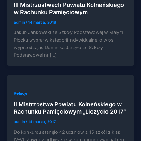
III Mistrzostwach Powiatu Kolneńskiego
w Rachunku Pamięciowym
admin
/
14 marca, 2018
Jakub Jankowski ze Szkoły Podstawowej w Małym
Konieczne
Płocku wygrał w kategorii indywidualnej o włos
Te pliki cookie
wyprzedzając Dominika Jarzyło ze Szkoły
nie są
opcjonalne. Są
Podstawowej nr […]
one potrzebne
do
funkcjonowania
strony
internetowej.
Relacje
II Mistrzostwa Powiatu Kolneńskiego w
Statystyka
Abyśmy mogli
Rachunku Pamięciowym „Liczydło 2017”
poprawić
funkcjonalność
admin
/
14 marca, 2017
i strukturę
Do konkursu stanęło 42 uczniów z 15 szkół z klas
strony
internetowej,
IV-VI. Zawody odbyły się w kategorii indywidualnej i