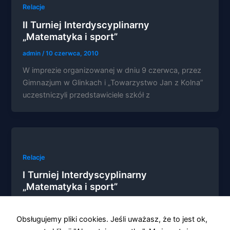
Relacje
II Turniej Interdyscyplinarny
„Matematyka i sport”
admin
/
10 czerwca, 2010
W imprezie organizowanej w dniu 9 czerwca, przez
Gimnazjum w Glinkach i „Towarzystwo Jan z Kolna”
uczestniczyli przedstawiciele szkół z
Relacje
I Turniej Interdyscyplinarny
„Matematyka i sport”
admin
/
4 czerwca, 2009
Obsługujemy pliki cookies. Jeśli uważasz, że to jest ok,
Niezwykłego przekładańca matematyczno-