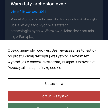
Warsztaty archeologiczne
admin
/
16 czerwca, 2011
Ponad 40 uczniów kolneńskich i piskich szkół wzięło
udział w wyjazdowych warsztatach
Konieczne
archeologicznych w Warszawie. Młodzież spotkała
Te pliki cookie
się z Panią […]
nie są
opcjonalne. Są
one potrzebne
Obsługujemy pliki cookies. Jeśli uważasz, że to jest ok,
do
funkcjonowania
po prostu kliknij "Akceptuj wszystko". Możesz też
strony
wybrać, jakie chcesz ciasteczka, klikając "Ustawienia".
internetowej.
Przeczytaj naszą politykę cookie
Statystyka
Ustawienia
Abyśmy mogli
poprawić
funkcjonalność
Odrzuć wszystko
i strukturę
strony
internetowej,