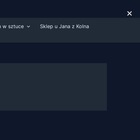
×
n w sztuce
Sklep u Jana z Kolna