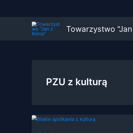
Przejdź
Towarzystwo "Jan 
do
treści
PZU z kulturą