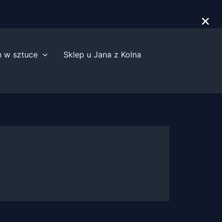
×
n w sztuce
Sklep u Jana z Kolna