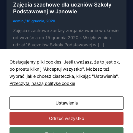
Zajęcia szachowe dla uczniów Szkoły
Podstawowej w Janowie
admin
/
16 grudnia, 2020
Zajęcia szachowe zostały zorganizowanie w okresie
Konieczne
od września do 15 grudnia 2020 r. Wzięło w nich
Te pliki cookie
udział 16 uczniów Szkoły Podstawowej w […]
nie są
opcjonalne. Są
one potrzebne
Obsługujemy pliki cookies. Jeśli uważasz, że to jest ok,
do
funkcjonowania
po prostu kliknij "Akceptuj wszystko". Możesz też
strony
wybrać, jakie chcesz ciasteczka, klikając "Ustawienia".
internetowej.
Przeczytaj naszą politykę cookie
Statystyka
Ustawienia
Abyśmy mogli
poprawić
funkcjonalność
Odrzuć wszystko
i strukturę
strony
internetowej,