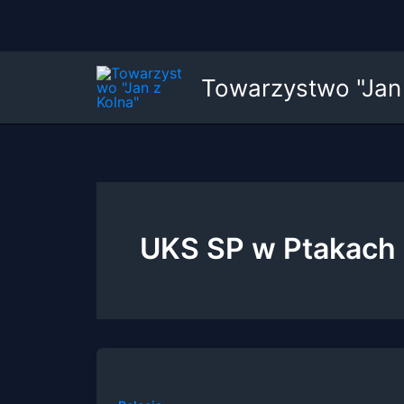
Przejdź
Towarzystwo "Jan 
do
treści
UKS SP w Ptakach