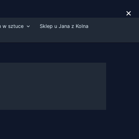
×
n w sztuce
Sklep u Jana z Kolna