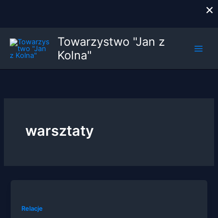
×
Przejdź
Towarzystwo "Jan z
do
Kolna"
treści
warsztaty
Relacje