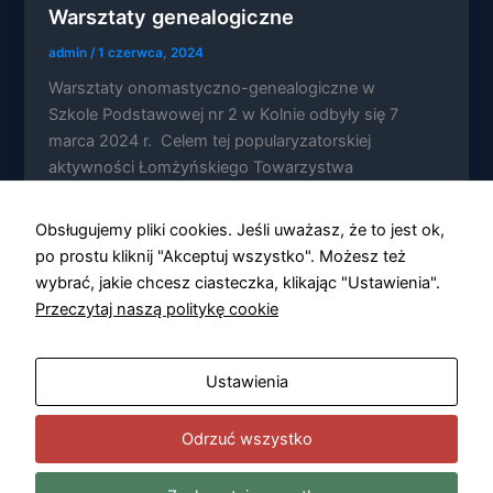
Warsztaty genealogiczne
admin
/
1 czerwca, 2024
Warsztaty onomastyczno-genealogiczne w
Szkole Podstawowej nr 2 w Kolnie odbyły się 7
Konieczne
marca 2024 r. Celem tej popularyzatorskiej
Te pliki cookie
aktywności Łomżyńskiego Towarzystwa
nie są
opcjonalne. Są
Naukowego […]
one potrzebne
Obsługujemy pliki cookies. Jeśli uważasz, że to jest ok,
do
funkcjonowania
po prostu kliknij "Akceptuj wszystko". Możesz też
strony
wybrać, jakie chcesz ciasteczka, klikając "Ustawienia".
internetowej.
Przeczytaj naszą politykę cookie
Statystyka
Ustawienia
Abyśmy mogli
poprawić
funkcjonalność
Odrzuć wszystko
i strukturę
strony
internetowej,