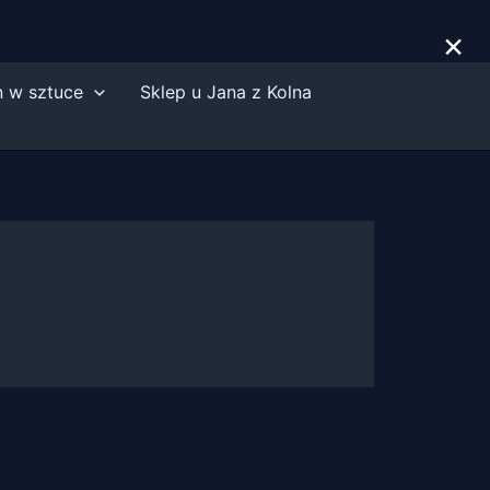
×
n w sztuce
Sklep u Jana z Kolna