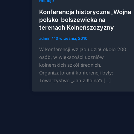
Relacje
Konferencja historyczna „Wojna
polsko-bolszewicka na
terenach Kolneńszczyzny
admin
/
10 września, 2010
W konferencji wzięło udział około 200
osób, w większości uczniów
kolneńskich szkół średnich.
Organizatorami konferencji były:
Towarzystwo „Jan z Kolna”i […]