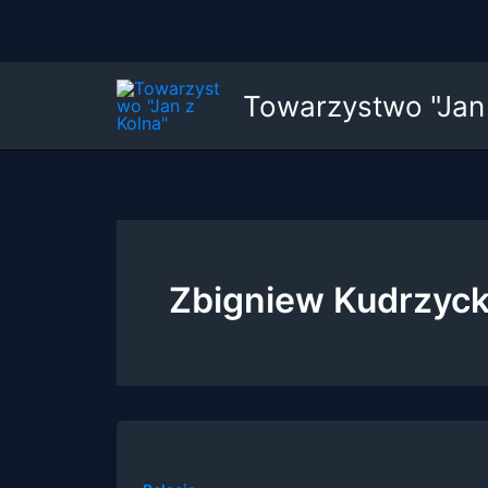
Przejdź
Towarzystwo "Jan 
do
treści
Zbigniew Kudrzyck