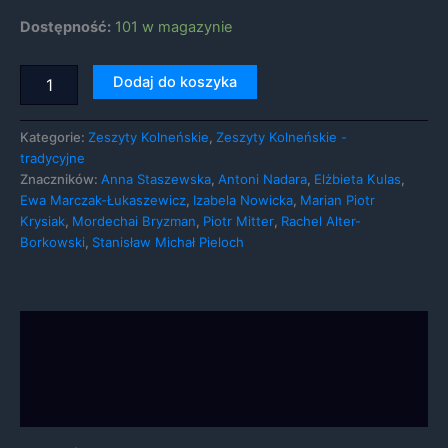
Dostępność:
101 w magazynie
ilość
Dodaj do koszyka
Zeszyty
Kolneńskie
Konieczne
nr
Te pliki cookie
Kategorie:
Zeszyty Kolneńskie
,
Zeszyty Kolneńskie -
11
nie są
tradycyjne
opcjonalne. Są
(wyd.
Znaczników:
Anna Staszewska
,
Antoni Nadara
,
Elżbieta Kulas
,
one potrzebne
trad.)
Ewa Marczak-Łukaszewicz
,
Izabela Nowicka
,
Marian Piotr
do
Krysiak
,
Mordechai Bryzman
,
Piotr Mitter
,
Rachel Alter-
funkcjonowania
Borkowski
,
Stanisław Michał Pieloch
strony
internetowej.
Statystyka
Opis
Abyśmy mogli
poprawić
Informacje dodatkowe
funkcjonalność
i strukturę
Opinie (0)
strony
internetowej,