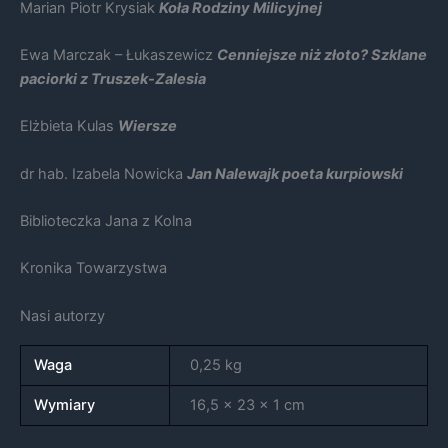
Marian Piotr Krysiak
Koła Rodziny Milicyjnej
swoje
zainteresowania i
zachowania
Ewa Marczak – Łukaszewicz
Cenniejsze niż złoto? Szklane
podczas
paciorki z Truszek-Zalesia
odwiedzania naszej
strony, zwiększasz
szansę na
Elżbieta Kulas
Wiersze
zobaczenie
spersonalizowanych
dr hab. Izabela Nowicka
Jan Nalewajk poeta kurpiowski
treści i ofert.
Biblioteczka Jana z Kolna
Kronika Towarzystwa
Nasi autorzy
Waga
0,25 kg
Wymiary
16,5 × 23 × 1 cm