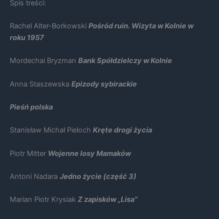
Spis treści:
na podstawie
tego, jak
strona jest
Rachel Alter-Borkowski
Pośród ruin. Wizyta w Kolnie w
używana.
roku 1957
Mordechai Bryzman
Bank Spółdzielczy w Kolnie
Doświadczenie
Aby nasza
strona
Anna Staszewska
Epizody sybirackie
internetowa
działała jak
najlepiej
Pieśń polska
podczas
twojego
Stanisław Michał Pieloch
Kręte drogi życia
przejścia na nią.
Jeśli odrzucisz
te pliki cookie,
Piotr Mitter
Wojenne losy Mamaków
niektóre funkcje
znikną ze strony
Antoni Nadara
Jedno życie (część 3)
internetowej.
Marian Piotr Krysiak
Z zapisków „Lisa”
Marketing
Udostępniając