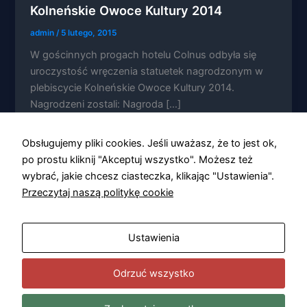
Kolneńskie Owoce Kultury 2014
admin
/
5 lutego, 2015
W gościnnych progach hotelu Colnus odbyła się
uroczystość wręczenia statuetek nagrodzonym w
Konieczne
plebiscycie Kolneńskie Owoce Kultury 2014.
Te pliki cookie
Nagrodzeni zostali: Nagroda […]
nie są
opcjonalne. Są
one potrzebne
Obsługujemy pliki cookies. Jeśli uważasz, że to jest ok,
do
funkcjonowania
po prostu kliknij "Akceptuj wszystko". Możesz też
strony
wybrać, jakie chcesz ciasteczka, klikając "Ustawienia".
internetowej.
Przeczytaj naszą politykę cookie
Statystyka
Ustawienia
Abyśmy mogli
poprawić
funkcjonalność
Odrzuć wszystko
i strukturę
strony
internetowej,