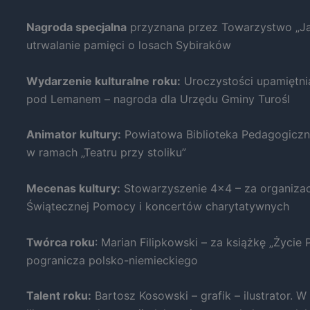
Nagroda specjalna
przyznana przez Towarzystwo „Jan
utrwalanie pamięci o losach Sybiraków
Wydarzenie kulturalne roku:
Uroczystości upamiętnia
pod Lemanem – nagroda dla Urzędu Gminy Turośl
Konieczne
Te pliki cookie
Animator kultury:
Powiatowa Biblioteka Pedagogiczna
nie są
opcjonalne. Są
w ramach „Teatru przy stoliku”
one potrzebne
do
Mecenas kultury:
Stowarzyszenie 4×4 – za organizację
funkcjonowania
strony
Świątecznej Pomocy i koncertów charytatywnych
internetowej.
Twórca roku
: Marian Filipkowski – za książkę „Życi
pogranicza polsko-niemieckiego
Statystyka
Abyśmy mogli
poprawić
Talent roku:
Bartosz Kosowski – grafik – ilustrator. W
funkcjonalność