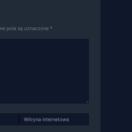
e pola są oznaczone
*
Witryna
internetowa