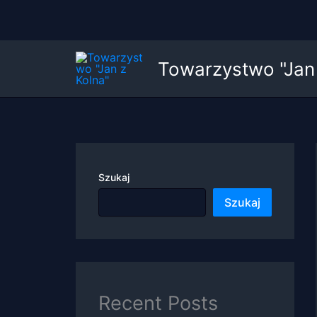
Przejdź
Towarzystwo "Jan 
do
treści
Szukaj
Szukaj
Recent Posts