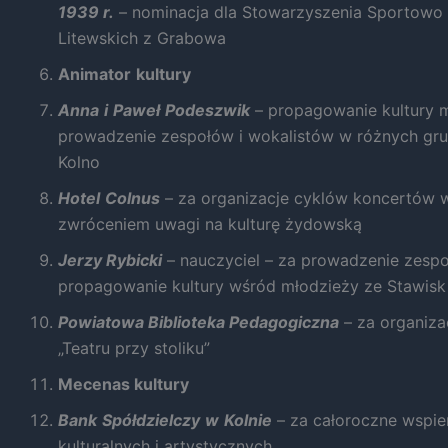
1939 r.
– nominacja dla Stowarzyszenia Sportowo 
Litewskich z Grabowa
Marketing
Udostępniając
Animator
kultury
swoje
zainteresowania i
Anna
i
Paweł
Podeszwik
– propagowanie kultury m
zachowania
prowadzenie zespołów i wokalistów w różnych gru
podczas
Kolno
odwiedzania naszej
strony, zwiększasz
Hotel
Colnus
– za organizacje cyklów koncertów
szansę na
zwróceniem uwagi na kulturę żydowską
zobaczenie
spersonalizowanych
Jerzy Rybicki
– nauczyciel – za prowadzenie zespo
treści i ofert.
propagowanie kultury wśród młodzieży ze Stawisk 
Powiatowa Biblioteka Pedagogiczna
– za organiza
„Teatru przy stoliku”
Mecenas kultury
Bank
Spółdzielczy
w
Kolnie
– za całoroczne wspie
kulturalnych i artystycznych