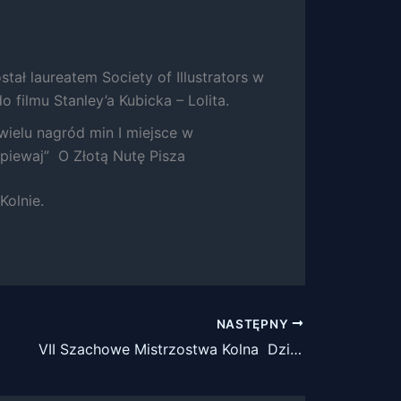
ostał laureatem Society of Illustrators w
o filmu Stanley’a Kubicka – Lolita.
 wielu nagród min I miejsce w
 śpiewaj” O Złotą Nutę Pisza
olnie.
NASTĘPNY
VII Szachowe Mistrzostwa Kolna Dzieci i Młodzieży im. Akiby Rubinsteina