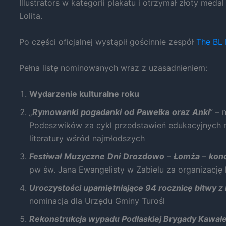
Illustrators w kategorii plakatu i otrzymał złoty medal
i strukturę
Lolita.
strony
internetowej,
na podstawie
Po części oficjalnej wystąpił gościnnie zespół
The BL 
tego, jak
strona jest
Pełna listę nominowanych wraz z uzasadnieniem:
używana.
Wydarzenie kulturalne roku
Doświadczenie
„
Rymowanki
pogadanki
od
Pawełka
oraz
Anki
” – 
Aby nasza strona
internetowa
Podeszwików za cykl przedstawień edukacyjnych 
działała jak
literatury wśród najmłodszych
najlepiej podczas
twojego
Festiwal
Muzyczne
Dni
Drozdowo
–
Łomża
–
kon
przejścia na nią.
pw św. Jana Ewangelisty w Zabielu za organizację
Jeśli odrzucisz te
pliki cookie,
Uroczystości upamiętniające 94 rocznicę bitwy
niektóre funkcje
nominacja dla Urzędu Gminy Turośl
znikną ze strony
internetowej.
Rekonstrukcja wypadu Podlaskiej Brygady Kawale