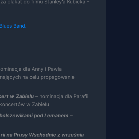
 za plakat do filmu Stanley’a Kubicka –
Blues Band.
nominacja dla Anny i Pawła
mających na celu propagowanie
cert
w
Zabielu
– nominacja dla Parafii
 koncertów w Zabielu
 z bolszewikami pod Lemanem
–
rii na Prusy Wschodnie z września