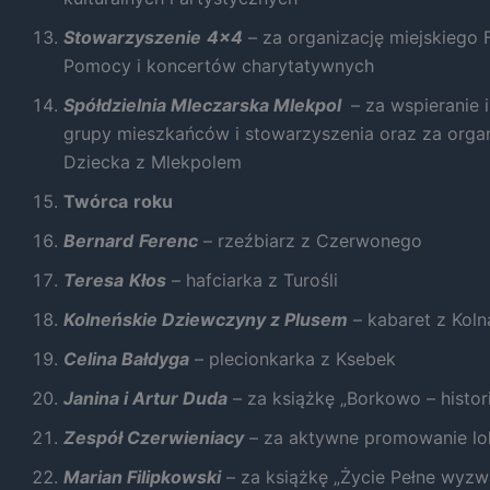
Stowarzyszenie
4×4
– za organizację miejskiego F
Pomocy i koncertów charytatywnych
Spółdzielnia Mleczarska Mlekpol
– za wspieranie 
grupy mieszkańców i stowarzyszenia oraz za organ
Dziecka z Mlekpolem
Twórca
roku
Bernard
Ferenc
– rzeźbiarz z Czerwonego
Teresa
Kłos
– hafciarka z Turośli
Kolneńskie Dziewczyny z Plusem
– kabaret z Koln
Celina Bałdyga
– plecionkarka z Ksebek
Janina i Artur Duda
– za książkę „Borkowo – histori
Zespół Czerwieniacy
– za aktywne promowanie lok
Marian Filipkowski
– za książkę „Życie Pełne wyzw