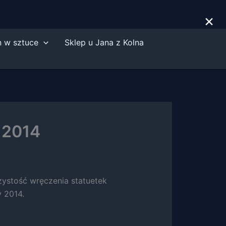
×
n w sztuce
Sklep u Jana z Kolna
 2014
zystość wręczenia statuetek
 2014.