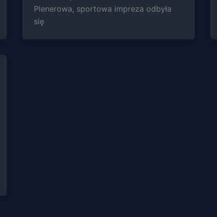
Plenerowa, sportowa impreza odbyła
się
Marketing
Udostępniając
swoje
zainteresowania i
zachowania
podczas
odwiedzania naszej
strony, zwiększasz
szansę na
zobaczenie
spersonalizowanych
treści i ofert.