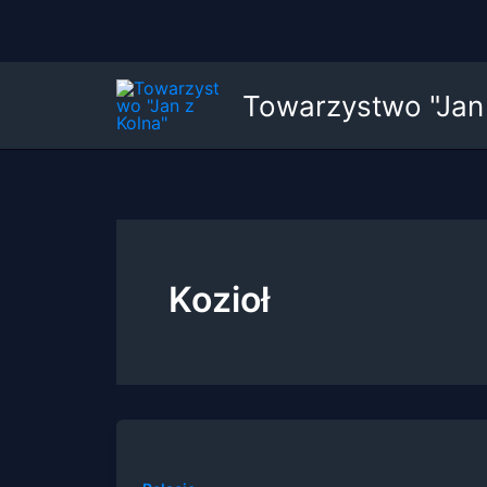
Przejdź
Towarzystwo "Jan 
do
treści
Kozioł