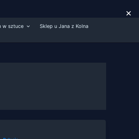
×
n w sztuce
Sklep u Jana z Kolna