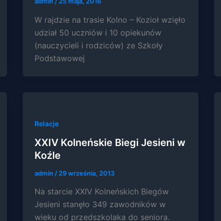
admin
/
25 maja, 2016
i strukturę
strony
W rajdzie na trasie Kolno – Kozioł wzięło
internetowej,
udział 50 uczniów i 10 opiekunów
na podstawie
(nauczycieli i rodziców) ze Szkoły
tego, jak
strona jest
Podstawowej
używana.
Doświadczenie
Aby nasza strona
internetowa
Relacje
działała jak
najlepiej podczas
XXIV Kolneńskie Biegi Jesieni w
twojego
Koźle
przejścia na nią.
Jeśli odrzucisz te
admin
/
29 września, 2013
pliki cookie,
niektóre funkcje
Na starcie XXIV Kolneńskich Biegów
znikną ze strony
Jesieni stanęło 349 zawodników w
internetowej.
wieku od przedszkolaka do seniora.