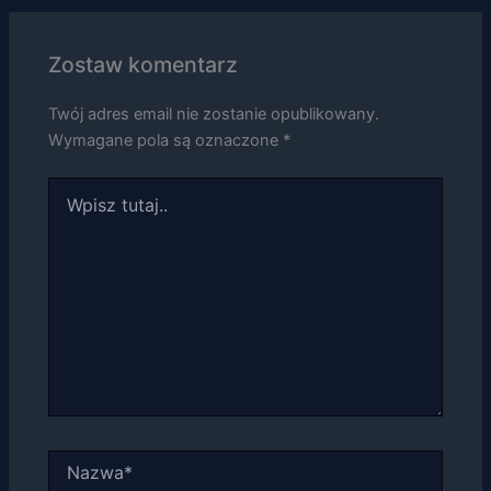
swoje
zainteresowania i
zachowania
Zostaw komentarz
podczas
odwiedzania naszej
Twój adres email nie zostanie opublikowany.
strony, zwiększasz
szansę na
Wymagane pola są oznaczone
*
zobaczenie
spersonalizowanych
Wpisz
treści i ofert.
tutaj..
Nazwa*