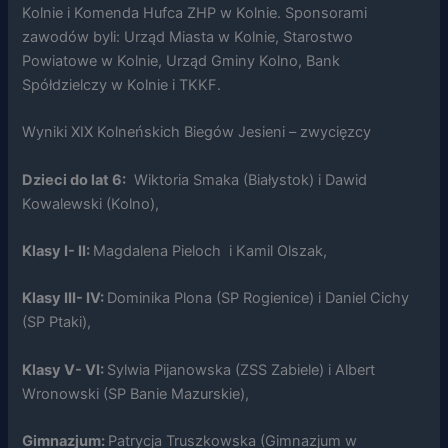
Kolnie i Komenda Hufca ZHP w Kolnie. Sponsorami
zawodów byli: Urząd Miasta w Kolnie, Starostwo
Powiatowe w Kolnie, Urząd Gminy Kolno, Bank
Spółdzielczy w Kolnie i TKKF.
Konieczne
Wyniki XIX Kolneńskich Biegów Jesieni – zwycięzcy
Te pliki cookie
nie są
opcjonalne. Są
Dzieci do lat 6:
Wiktoria Smaka (Białystok) i Dawid
one potrzebne
Kowalewski (Kolno),
do
funkcjonowania
strony
Klasy I- II:
Magdalena Pieloch i Kamil Olszak,
internetowej.
Klasy III- IV:
Dominika Plona (SP Rogienice) i Daniel Cichy
(SP Ptaki),
Statystyka
Abyśmy mogli
poprawić
Klasy V- VI:
Sylwia Pijanowska (ZSS Zabiele) i Albert
funkcjonalność
Wronowski (SP Banie Mazurskie),
i strukturę
strony
internetowej,
Gimnazjum:
Patrycja Truszkowska (Gimnazjum w