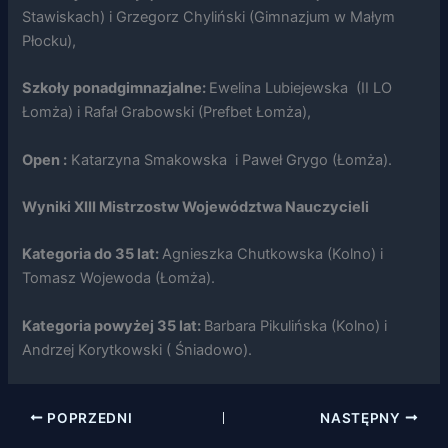
na podstawie
Stawiskach) i Grzegorz Chyliński (Gimnazjum w Małym
tego, jak
Płocku),
strona jest
używana.
Szkoły ponadgimnazjalne:
Ewelina Lubiejewska (II LO
Łomża) i Rafał Grabowski (Prefbet Łomża),
Doświadczenie
Aby nasza
Open :
Katarzyna Smakowska i Paweł Grygo (Łomża).
strona
internetowa
działała jak
Wyniki XIII Mistrzostw Województwa Nauczycieli
najlepiej
podczas
Kategoria do 35 lat:
Agnieszka Chutkowska (Kolno) i
twojego
przejścia na nią.
Tomasz Wojewoda (Łomża).
Jeśli odrzucisz
te pliki cookie,
Kategoria powyżej 35 lat:
Barbara Pikulińska (Kolno) i
niektóre funkcje
znikną ze strony
Andrzej Korytkowski ( Śniadowo).
internetowej.
POPRZEDNI
NASTĘPNY
Marketing
Udostępniając