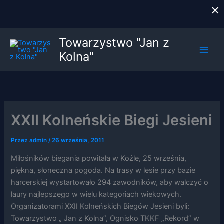
×
Przejdź
Towarzystwo "Jan z
do
Kolna"
treści
XXII Kolneńskie Biegi Jesieni
Przez
admin
/
26 września, 2011
Miłośników biegania powitała w Koźle, 25 września,
piękna, słoneczna pogoda. Na trasy w lesie przy bazie
harcerskiej wystartowało 294 zawodników, aby walczyć o
laury najlepszego w wielu kategoriach wiekowych.
Organizatorami XXII Kolneńskich Biegów Jesieni byli:
Towarzystwo „ Jan z Kolna”, Ognisko TKKF „Rekord” w