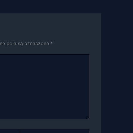
e pola są oznaczone
*
Witryna