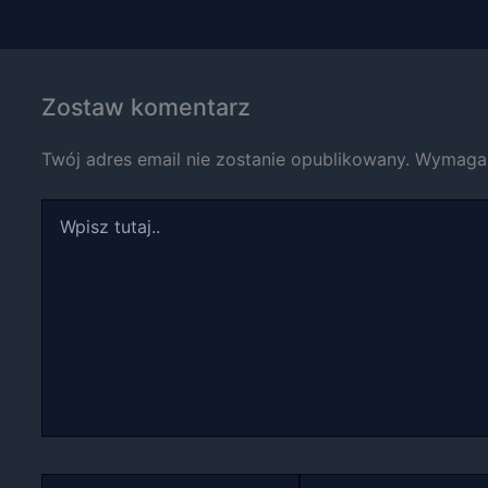
Marketing
Udostępniając
swoje
Zostaw komentarz
zainteresowania i
zachowania
Twój adres email nie zostanie opublikowany.
Wymagan
podczas
odwiedzania naszej
strony, zwiększasz
Wpisz
szansę na
tutaj..
zobaczenie
spersonalizowanych
treści i ofert.
Nazwa*
E-