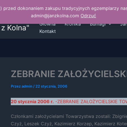
ski) przed dokonaniem zakupu tradycyjnych egzemplarzy n
admin@janzkolna.com
Odrzuć
Główna
Kronika
Bumagi
Ja
z Kolna"
Kontakt
ZEBRANIE ZAŁOŻYCIELSK
Przez
admin
/
22 stycznia, 2006
20 stycznia 2006 r.
-ZEBRANIE ZAŁOŻYCIELSKIE TO
Członkami założycielami Towarzystwa zostali: Zbign
Czyż, Leszek Czyż, Kazimierz Korzep, Kazimierz Koter