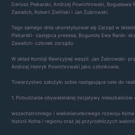
Dariusz Piekarski, Andrzej Powichrowski, Bogusława 
Zawalich, Robert Zieliński i Jan Żubrowski.
Tego samego dnia ukonstytuował się Zarząd w składzi
Piekarski- zastępca prezesa, Bogumiła Ewa Ranik- ska
Zawalich- członek zarządu.
Konieczne
Te pliki cookie
W skład Komisji Rewizyjnej weszli: Jan Żubrowski- p
nie są
opcjonalne. Są
Andrzej Henryk Powichrowski jako członkowie.
one potrzebne
do
Towarzystwo założyło sobie następujące cele do reali
funkcjonowania
strony
internetowej.
1. Pobudzanie obywatelskiej inicjatywy mieszkańców 
wszechstronnego i wielokierunkowego rozwoju Kolna i 
Statystyka
historii Kolna i regionu oraz jej przyrodniczych waloró
Abyśmy mogli
poprawić
funkcjonalność