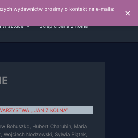
aszych wydawnictw prosimy o kontakt na e-maila:
×
n w sztuce
Sklep u Jana z Kolna
IE
WARZYSTWA „ JAN Z KOLNA”
iew Bohuszko, Hubert Charubin, Maria
, Wojciech Nodzewski, Sylwia Piątek,