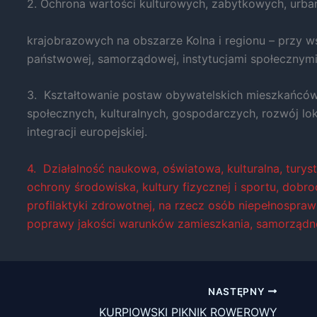
2. Ochrona wartości kulturowych, zabytkowych, urban
i strukturę
strony
krajobrazowych na obszarze Kolna i regionu – przy ws
internetowej,
na podstawie
państwowej, samorządowej, instytucjami społecznymi
tego, jak
strona jest
3. Kształtowanie postaw obywatelskich mieszkańców K
używana.
społecznych, kulturalnych, gospodarczych, rozwój lok
integracji europejskiej.
Doświadczenie
Aby nasza strona
4. Działalność naukowa, oświatowa, kulturalna, tury
internetowa
ochrony środowiska, kultury fizycznej i sportu, dobr
działała jak
najlepiej podczas
profilaktyki zdrowotnej, na rzecz osób niepełnospraw
twojego
poprawy jakości warunków zamieszkania, samorządnoś
przejścia na nią.
Jeśli odrzucisz te
pliki cookie,
niektóre funkcje
znikną ze strony
NASTĘPNY
internetowej.
KURPIOWSKI PIKNIK ROWEROWY