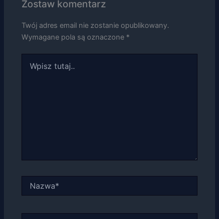
Zostaw komentarz
na podstawie
tego, jak
strona jest
Twój adres email nie zostanie opublikowany.
używana.
Wymagane pola są oznaczone
*
Wpisz
Doświadczenie
tutaj..
Aby nasza
strona
internetowa
działała jak
najlepiej
podczas
twojego
przejścia na nią.
Jeśli odrzucisz
te pliki cookie,
niektóre funkcje
znikną ze strony
internetowej.
Nazwa*
Marketing
E-
Udostępniając