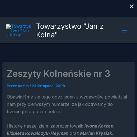
×
Przejdź
Towarzystwo "Jan z
do
Kolna"
treści
Zeszyty Kolneńskie nr 3
Przez
admin
/
23 listopada, 2008
Obawialiśmy się tego gdyż jeden z wydawców powiedział
nam przy pierwszym numerze, że jak dotrwamy do
trzeciego to potem poleci.
Historię naszej ziemi zaprezentowali:
Iwona Korzep,
Elżbieta Kowalczyk-Heyman
oraz
Marian Krysiak
.