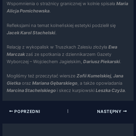
Wspomnienia o strażnicy granicznej w kolnie spisała
Maria
Alicja Pomichowska
.
Refleksjami na temat kolneńskiej estetyki podzielił się
Jacek Karol Stachelski
.
Konieczne
Te pliki cookie
Relację z wykopalisk w Truszkach Zalesiu złożyła
nie są
Ewa
opcjonalne. Są
Marczak
zaś ze spotkania z dziennikarzem Gazety
one potrzebne
Wyborczej – Wojciechem Jagielskim,
Dariusz Piekarski
.
do
funkcjonowania
strony
Mogliśmy też przeczytać wiersze
Zofii Kumelskiej, Jana
internetowej.
Gietka
oraz
Mariana
Gębarskiego
, a także opowiadania
Marcina
Stachelskiego
i skecz kurpiowski
Leszka Czyża
.
Statystyka
Abyśmy mogli
poprawić
POPRZEDNI
NASTĘPNY
funkcjonalność
i strukturę
strony
internetowej,