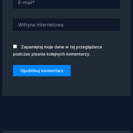
mail*
swoje
zainteresowania i
zachowania
podczas
Witryna
odwiedzania naszej
internetowa
strony, zwiększasz
szansę na
zobaczenie
Zapamiętaj moje dane w tej przeglądarce
spersonalizowanych
treści i ofert.
podczas pisania kolejnych komentarzy.