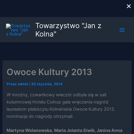
×
Przejdź
Towarzystwo "Jan z
do
Kolna"
treści
Owoce Kultury 2013
Przez
admin
/
30 stycznia, 2014
W mroźny, czwartkowy wieczór odbyła się w sali
kolumnowej Hotelu Colnus gala wręczenia nagród
laureatom plebiscytu Kolneńskie Owoce Kultury 2013.
nominacje do nagrody otrzymali:
Martyna Wolanowska
,
Maria Jolanta Siwik, Janina Anna