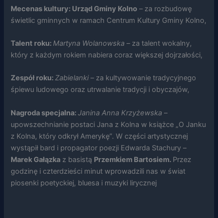
na podstawie
Mecenas kultury: Urząd Gminy Kolno
– za rozbudowę
tego, jak
świetlic gminnych w ramach Centrum Kultury Gminy Kolno,
strona jest
używana.
Talent roku:
Martyna Wolanowska
– za talent wokalny,
który z każdym rokiem nabiera coraz większej dojrzałości,
Doświadczenie
Aby nasza
Zespół roku:
Zabielanki
– za kultywowanie tradycyjnego
strona
internetowa
śpiewu ludowego oraz utrwalanie tradycji i obyczajów,
działała jak
najlepiej
Nagroda specjalna:
Janina Anna Krzyżewska
–
podczas
twojego
upowszechnianie postaci Jana z Kolna w książce „O Janku
przejścia na nią.
z Kolna, który odkrył Amerykę”. W części artystycznej
Jeśli odrzucisz
wystąpił bard i propagator poezji Edwarda Stachury –
te pliki cookie,
niektóre funkcje
Marek Gałązka
z basistą
Przemkiem Bartosiem.
Przez
znikną ze strony
godzinę i czterdzieści minut wprowadzili nas w świat
internetowej.
piosenki poetyckiej, bluesa i muzyki lirycznej
Marketing
Udostępniając