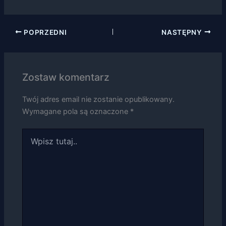
swoje
zainteresowania i
zachowania
POPRZEDNI
NASTĘPNY
podczas
odwiedzania naszej
strony, zwiększasz
szansę na
zobaczenie
Zostaw komentarz
spersonalizowanych
treści i ofert.
Twój adres email nie zostanie opublikowany.
Wymagane pola są oznaczone
*
Wpisz
tutaj..