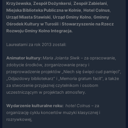
Krzyżewska
,
Zespół Dożynkersi
,
Zespół Zabielani
,
Miejska Biblioteka Publiczna w Kolnie
,
Hotel Colnus
,
Urząd Miasta Stawiski
,
Urząd Gminy Kolno
,
Gminny
Ośrodek Kultury w Turośli
i
Stowarzyszenie na Rzecz
Rozwoju Gminy Kolno Integracja.
Konieczne
Te pliki cookie
nie są
Laureatami za rok 2013 zostali:
opcjonalne. Są
one potrzebne
Animator kultury:
Maria Jolanta Siwik
– za opracowanie,
do
zdobycie środków, zorganizowanie pracy i
funkcjonowania
strony
przeprowadzenie projektów „Niech się święci cud pamięci”,
internetowej.
„Odjazdowy bibliotekarz” i „Memoria gratum facit”, a także
za stworzenie przyjaznej czytelnikom i osobom
uczestniczącym w projektach atmosfery.
Statystyka
Abyśmy mogli
poprawić
Wydarzenie kulturalne roku:
hotel Colnus
– za
funkcjonalność
organizację cyklu koncertów muzyki klasycznej i
i strukturę
rozrywkowej,
strony
internetowej,