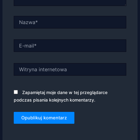
na podstawie
tego, jak
strona jest
Nazwa*
używana.
Doświadczenie
E-
Aby nasza
mail*
strona
internetowa
działała jak
Witryna
najlepiej
internetowa
podczas
twojego
przejścia na nią.
Jeśli odrzucisz
Zapamiętaj moje dane w tej przeglądarce
te pliki cookie,
podczas pisania kolejnych komentarzy.
niektóre funkcje
znikną ze strony
internetowej.
Marketing
Udostępniając