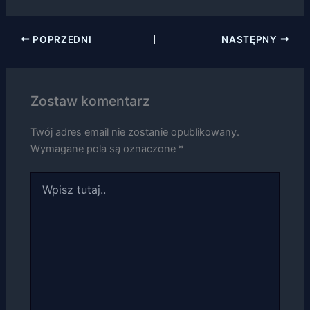
POPRZEDNI
NASTĘPNY
Konieczne
Te pliki cookie
Zostaw komentarz
nie są
opcjonalne. Są
Twój adres email nie zostanie opublikowany.
one potrzebne
do
Wymagane pola są oznaczone
*
funkcjonowania
strony
Wpisz
internetowej.
tutaj..
Statystyka
Abyśmy mogli
poprawić
funkcjonalność
i strukturę
strony
internetowej,