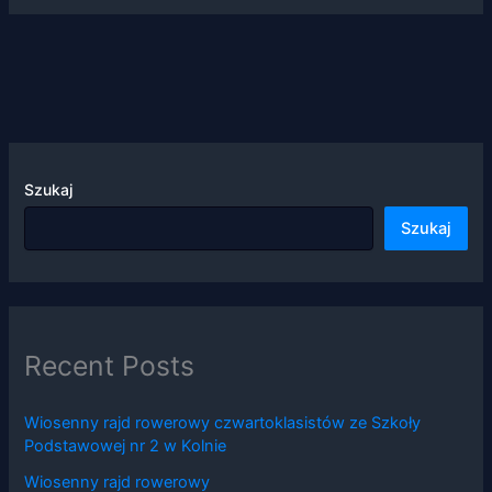
swoje
zainteresowania i
zachowania
podczas
odwiedzania naszej
strony, zwiększasz
szansę na
zobaczenie
spersonalizowanych
Szukaj
treści i ofert.
Szukaj
Recent Posts
Wiosenny rajd rowerowy czwartoklasistów ze Szkoły
Podstawowej nr 2 w Kolnie
Wiosenny rajd rowerowy