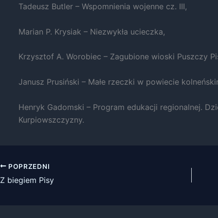
Tadeusz Butler – Wspomnienia wojenne cz. III,
Marian P. Krysiak – Niezwykła ucieczka,
Krzysztof A. Worobiec – Zagubione wioski Puszczy Pi
Konieczne
Janusz Prusiński – Małe rzeczki w powiecie kolneński
Te pliki cookie
nie są
opcjonalne. Są
Henryk Gadomski – Program edukacji regionalnej. Dzi
one potrzebne
Kurpiowszczyzny.
do
funkcjonowania
strony
internetowej.
POPRZEDNI
Z biegiem Pisy
Statystyka
Abyśmy mogli
poprawić
funkcjonalność