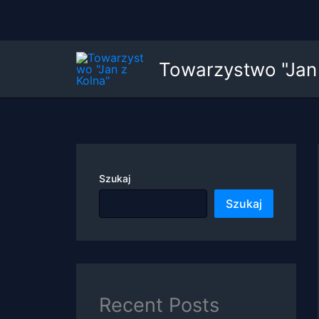
Przejdź
Towarzystwo "Jan 
do
treści
Szukaj
Szukaj
Recent Posts