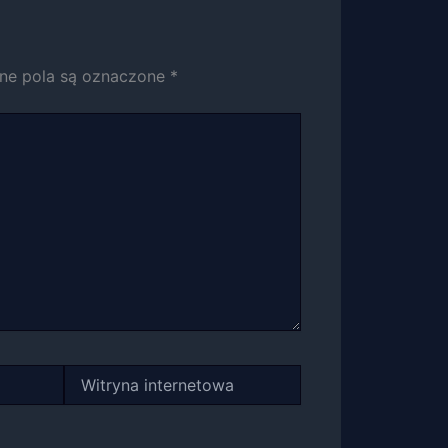
e pola są oznaczone
*
Witryna
internetowa