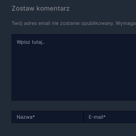
i strukturę
Zostaw komentarz
strony
internetowej,
Twój adres email nie zostanie opublikowany.
Wymagan
na podstawie
tego, jak
strona jest
Wpisz
używana.
tutaj..
Doświadczenie
Aby nasza strona
internetowa
działała jak
najlepiej podczas
twojego
przejścia na nią.
Jeśli odrzucisz te
pliki cookie,
Nazwa*
E-
niektóre funkcje
mail*
znikną ze strony
internetowej.