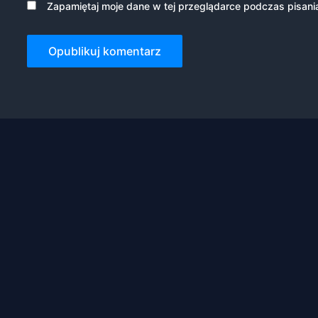
Zapamiętaj moje dane w tej przeglądarce podczas pisani
Marketing
Udostępniając
swoje
zainteresowania i
zachowania
podczas
odwiedzania naszej
strony, zwiększasz
szansę na
zobaczenie
spersonalizowanych
treści i ofert.