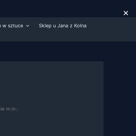
×
n w sztuce
Sklep u Jana z Kolna
e m.in.: